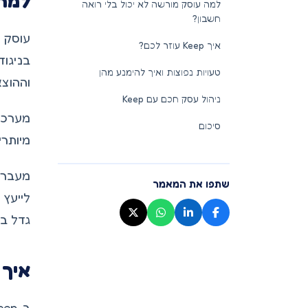
למה 
למה עוסק מורשה לא יכול בלי רואה
חשבון?
עוסק מ
איך Keep עוזר לכם?
בניגוד
טעויות נפוצות ואיך להימנע מהן
וההוצא
ניהול עסק חכם עם Keep
מערכת 
סיכום
מיותרי
מעבר ל
שתפו את המאמר
לייעץ 
גדל בצ
איך Keep עוזר לכם
ב-Keep אנחנו נותנים לכם את כל הכלים שצריך כדי לנהל את העסק בראש שקט.