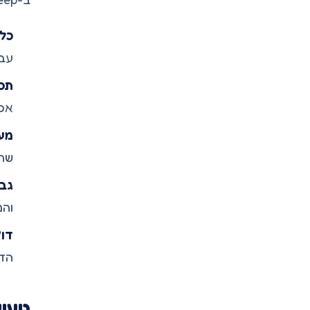
כל 
עבו
תכנ
אסט
מעק
שתמ
גבי
והמ
דו"
הדו
טעוי