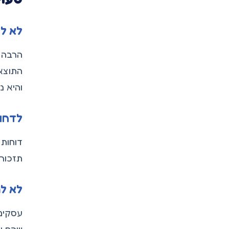
לא לש
הרבה ב
והיא נ
לדחות
דוחות 
תזכורו
לא לנ
עסקים 