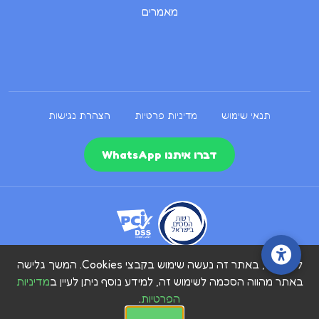
מאמרים
תנאי שימוש
מדיניות פרטיות
הצהרת נגישות
WhatsApp דברו איתנו
|
|
מע״מ
ביטוח לאומי
מס הכנסה
לידיעתך, באתר זה נעשה שימוש בקבצי Cookies. המשך גלישה
באתר מהווה הסכמה לשימוש זה, למידע נוסף ניתן לעיין ב
מדיניות
תוכנה רשומה ב
פנקס התוכנות לניהול מערכות חשבונאיות ממוחשבות
| מס׳ רישום:
הפרטיות
.
00242602