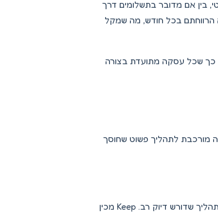
י, בין אם מדובר בתשלומים דרך
 הרווחתם בכל חודש, מה שמקל
 כך שכל עסקה מתועדת בצורה
מס, ו-Keep הופך אותה מפעולה מורכבת לתהליך פשוט שחוסך
עוסקים מורשים נדרשים להגיש דוחות מע"מ מדי חודש או דו-חודשי, תהליך שדורש דיוק רב. Keep מכין