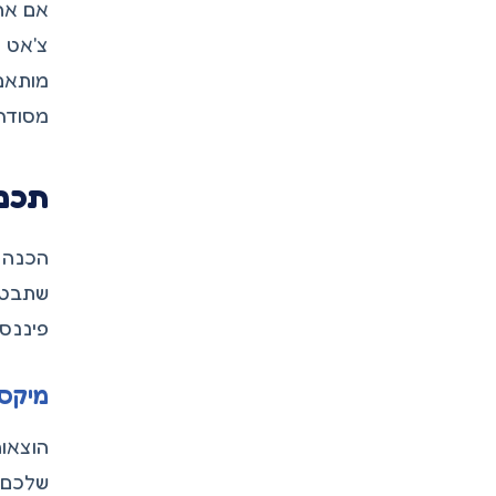
צ'אט א
מותאם.
מסודר.
תכנו
הכנה ל
פיננסי
מיקסו
הוצאות