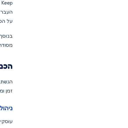
p
העברו
על הכנ
בנוסף
מסודר
הכנת
זמן ומ
ניהול