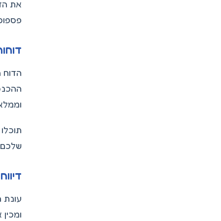
את הדו
פספוס
דוחות
הדוח 
וממלא 
תוכלו 
שלכם.
דיווח
ומכין 