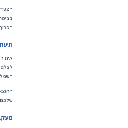
הצעד ה
הכרוך
תיעוד
לצלם ק
חשמל, 
ההוצאו
שלכם.
מעקב 