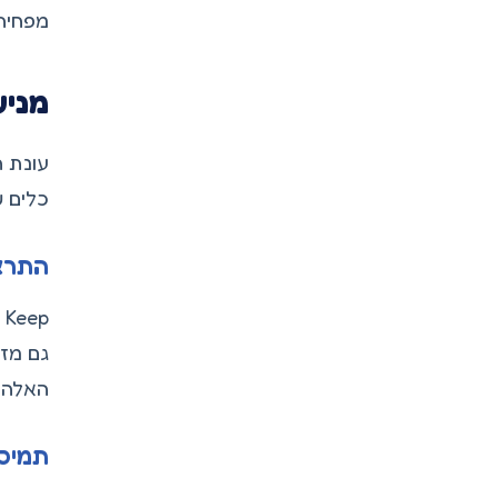
מפחית
מניע
כלים ש
התרא
Keep שולח התראות לפני מועדי דיווח, כמו
גם מז
האלה 
תמיכה