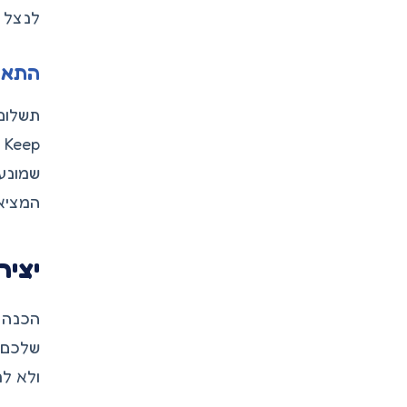
לנצל 
התאמ
תשלום
p
שמונע 
המציא
יציר
הכנה 
ולא ל